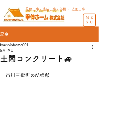
屋根工事 / 塗装工事 / 外構 ・ 造園工事
ME
NU
記事
koushinhome001
5月19日
土間コンクリート🚙
市川三郷町のM様邸