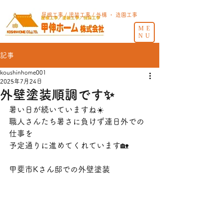
屋根工事 / 塗装工事 / 外構 ・ 造園工事
ME
NU
記事
koushinhome001
2025年7月24日
外壁塗装順調です✨
暑い日が続いていますね☀️
職人さんたち暑さに負けず連日外での
仕事を
予定通りに進めてくれています🏡
甲斐市Kさん邸での外壁塗装