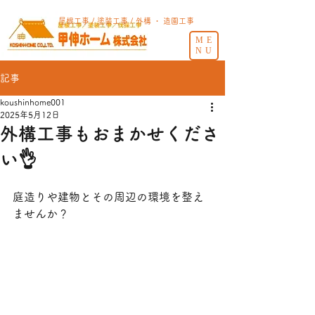
屋根工事 / 塗装工事 / 外構 ・ 造園工事
ME
NU
記事
koushinhome001
2025年5月12日
外構工事もおまかせくださ
い👌
庭造りや建物とその周辺の環境を整え
ませんか？