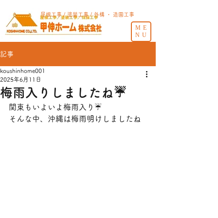
屋根工事 / 塗装工事 / 外構 ・ 造園工事
ME
NU
記事
koushinhome001
2025年6月11日
梅雨入りしましたね☔
関東もいよいよ梅雨入り☔
そんな中、沖縄は梅雨明けしましたね