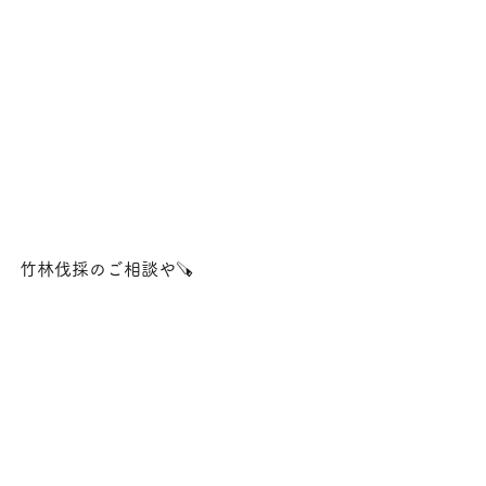
竹林伐採のご相談や🪚