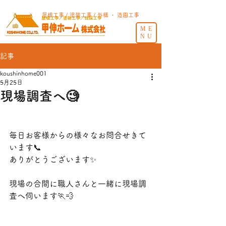
屋根工事 / 塗装工事 / 外構 ・ 造園工事
ME
NU
記事
koushinhome001
5月25日
現場調査へ🧐
毎日お客様からの様々なお問合せきて
います📞
ありがとうございます✨
現場の合間に職人さんと一緒に現場調
査へ伺います🏃💨