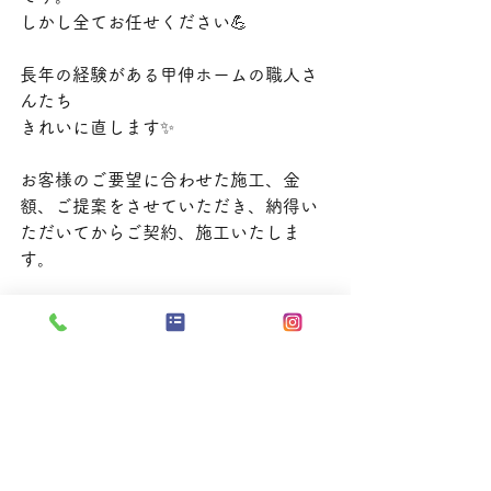
しかし全てお任せください💪
長年の経験がある甲伸ホームの職人さ
んたち
きれいに直します✨
お客様のご要望に合わせた施工、金
額、ご提案をさせていただき、納得い
ただいてからご契約、施工いたしま
す。
お客様からも
こんな金額でできるの😳❗️
そこまでやってくれるの😳❗️
本当に満足✨ありがとう😊
などとお声いただいています。
こちらこそありがとうございます🙇‍♀️