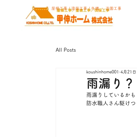
屋根工事 / 塗装工事 / 外構 ・ 造園工事
All Posts
koushinhome001
4月21日
雨漏り？
雨漏りしているかも
防水職人さん駆けつ