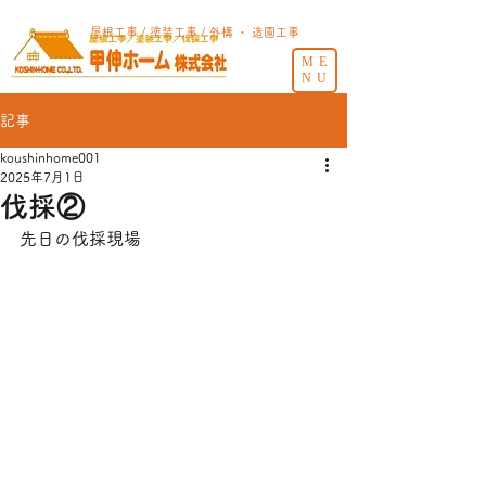
屋根工事 / 塗装工事 / 外構 ・ 造園工事
ME
NU
記事
koushinhome001
2025年7月1日
伐採②
先日の伐採現場